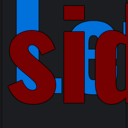
Le
si
si